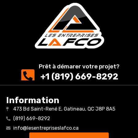
Prêt à démarer votre projet?
+1 (819) 669-8292
Information
473 Bd Saint-René E, Gatineau, QC J8P 8A5
(819) 669-8292
info@lesentrepriseslafco.ca