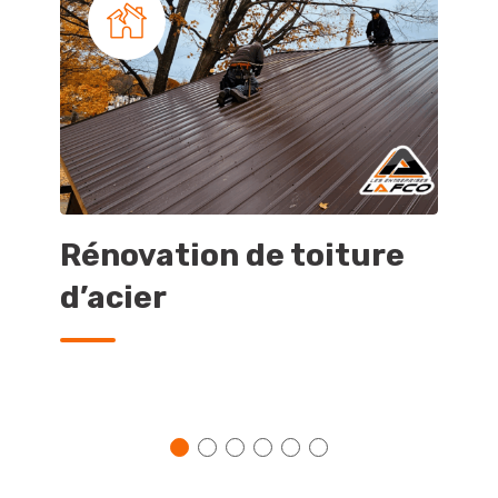
Rénovation de toiture
In
d’acier
d’