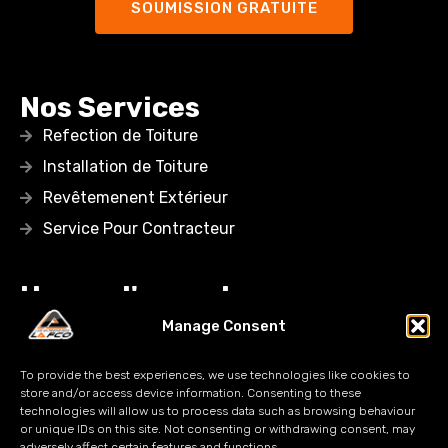
SOUMISSION GRATUITE
Nos Services
Refection de Toiture
Installation de Toiture
Revêtemenent Extérieur
Service Pour Contracteur
Heure d'ouverture
Lundi: 08:00AM – 05:00 PM
Manage Consent
Mardi: 08:00AM – 05:00 PM
To provide the best experiences, we use technologies like cookies to
Mercredi: 08:00AM – 05:00 PM
store and/or access device information. Consenting to these
technologies will allow us to process data such as browsing behaviour
Jeudi: 08:00AM – 05:00 PM
or unique IDs on this site. Not consenting or withdrawing consent, may
adversely affect certain features and functions.