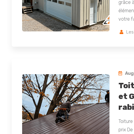
grâce à
élément
votre f
Les
Augu
Toi
et 
rabi
Toiture
prix De