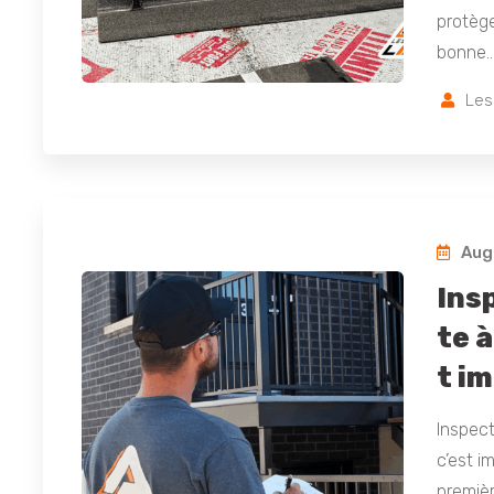
protège
bonne
Les
Augu
Ins
te à
t i
Inspect
c’est i
premièr