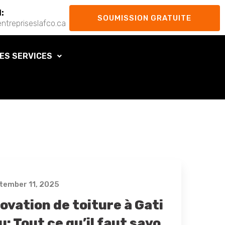
l:
SOUMISSION GRATUITE
ntrepriseslafco.ca
ES SERVICES
tember 11, 2025
ovation de toiture à Gati
: Tout ce qu’il faut savo