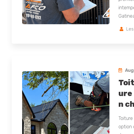
intempé
Gatine
Les
Augu
Toi
ure 
n c
Toiture
option 