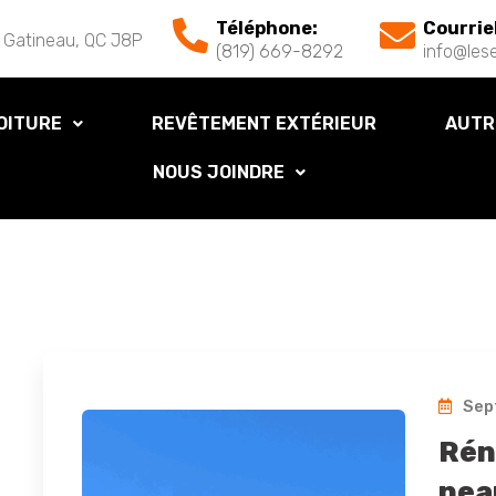
Téléphone:
Courrie
 Gatineau, QC J8P
(819) 669-8292
info@lese
OITURE
REVÊTEMENT EXTÉRIEUR
AUTR
NOUS JOINDRE
Sep
Rén
neau