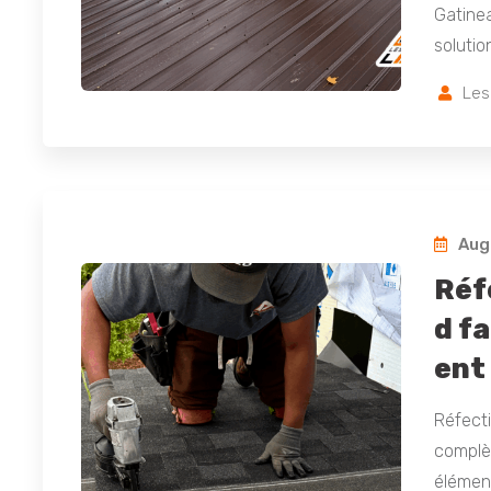
Gatinea
solutio
Les
Augu
Réf
d f
ent
Réfecti
complèt
élément