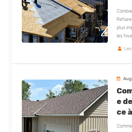
Combie
Refaire
plus im
les hiv
Les
Augu
Com
e de
ce à
Comment