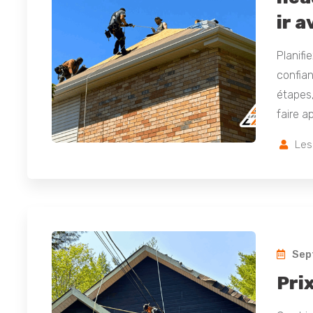
ir 
Planifi
confia
étapes,
faire 
Les
Sep
Pri