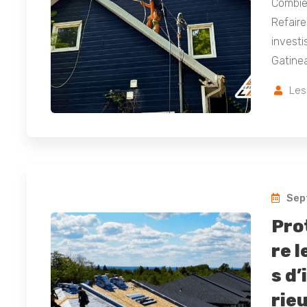
Combie
Refaire
investi
Gatinea
Les
Sep
Pro
re l
s d
rie