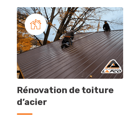
Rénovation de toiture
In
d’acier
d’