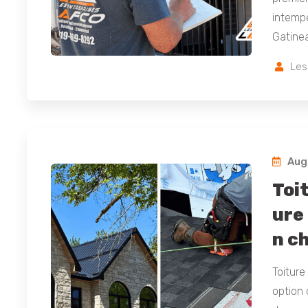
intempé
Gatine
Les
Augu
Toi
ure 
n c
Toiture
option 