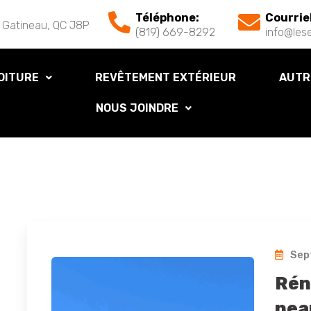
Téléphone:
Courrie
 Gatineau, QC J8P
(819) 669-8292
info@lese
OITURE
REVÊTEMENT EXTÉRIEUR
AUTR
NOUS JOINDRE
Sep
Rén
neau