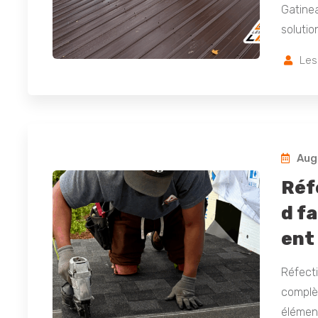
Gatinea
solutio
Les
Augu
Réf
d f
ent
Réfecti
complèt
élément