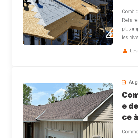
Combie
Refaire
plus im
les hiv
Les
Augu
Com
e de
ce à
Comment