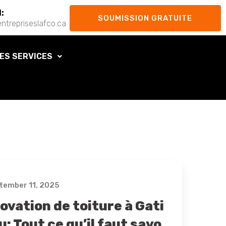
l:
SOUMISSION GRATUITE
ntrepriseslafco.ca
ES SERVICES
tember 11, 2025
ovation de toiture à Gati
: Tout ce qu’il faut savo