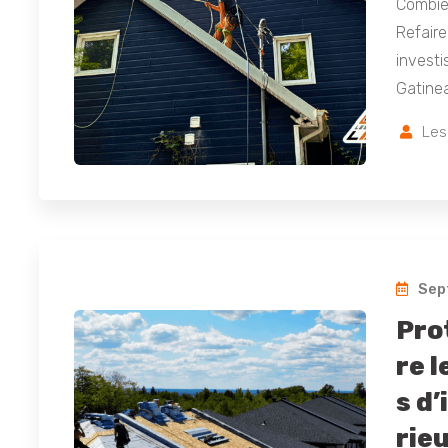
Combie
Refaire
investi
Gatinea
Les
Sep
Pro
re l
s d
rie