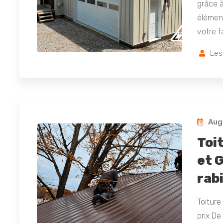
grâce à
élément
votre f
Les
Augu
Toi
et 
rabi
Toiture
prix De