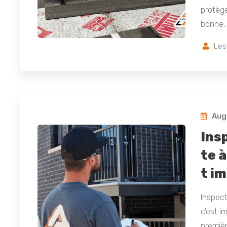
protège
bonne
Les
Augu
Ins
te à
t i
Inspect
c’est i
premièr