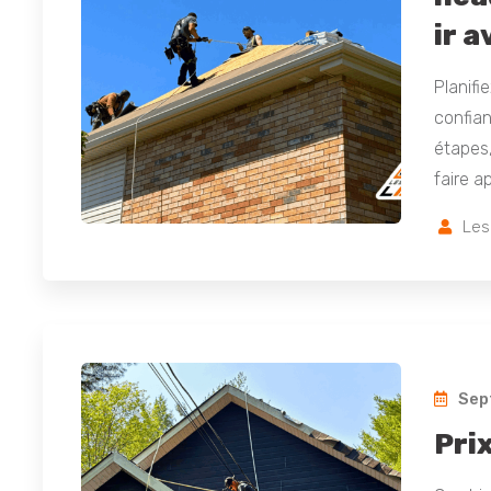
ir 
Planifi
confia
étapes,
faire 
Les
Sep
Pri