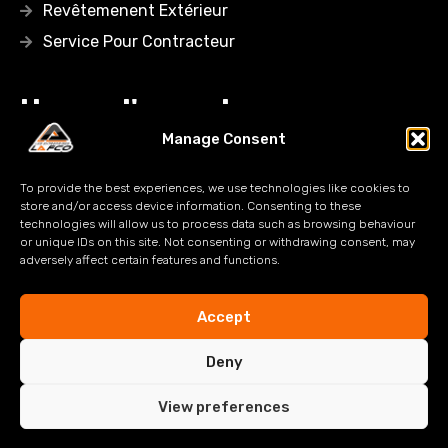
Revêtemenent Extérieur
Service Pour Contracteur
Heure d'ouverture
Lundi: 08:00AM – 05:00 PM
Manage Consent
Mardi: 08:00AM – 05:00 PM
To provide the best experiences, we use technologies like cookies to
Mercredi: 08:00AM – 05:00 PM
store and/or access device information. Consenting to these
technologies will allow us to process data such as browsing behaviour
Jeudi: 08:00AM – 05:00 PM
or unique IDs on this site. Not consenting or withdrawing consent, may
Vendredi: 08:00AM – 05:00 PM
adversely affect certain features and functions.
Samedi-Dimanche: Fermé
Accept
Deny
View preferences
© Copyright CreativeSync.ca 2025. Tous droits réservés